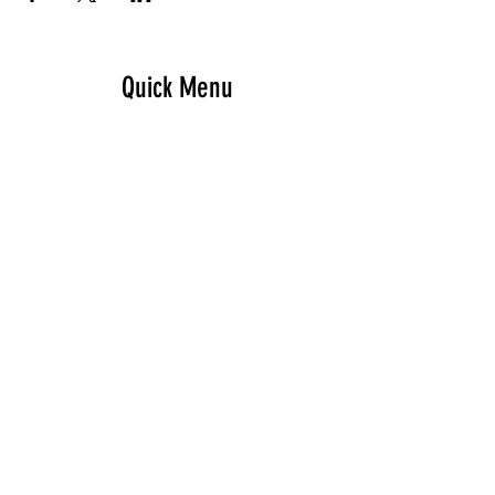
Quick Menu
Home
Design your own
Ready to go
Travel & Events
Team
Contact
Sign up - Newsletter
Subscribe Now and Get Access to Exclusive Workouts and Tips
Email Address
Join