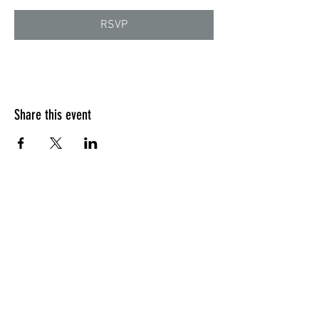
RSVP
Share this event
Quick Menu
Home
Design your own
Ready to go
Travel & Events
Team
Contact